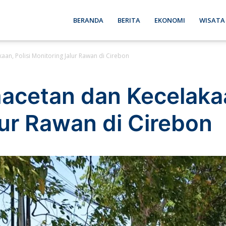
ebon
BERANDA
BERITA
EKONOMI
WISATA
aan, Polisi Monitoring Jalur Rawan di Cirebon
se
acetan dan Kecelakaa
lur Rawan di Cirebon