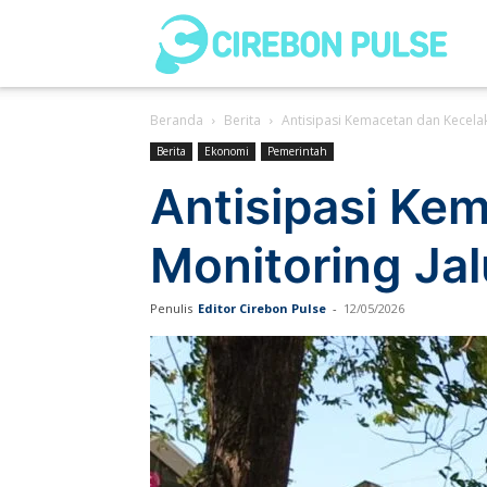
Cir
Beranda
Berita
Antisipasi Kemacetan dan Kecelak
Pul
Berita
Ekonomi
Pemerintah
Antisipasi Kem
Monitoring Ja
Penulis
Editor Cirebon Pulse
-
12/05/2026