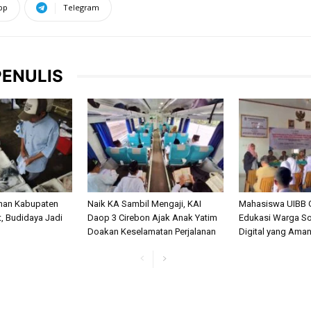
pp
Telegram
PENULIS
anan Kabupaten
Naik KA Sambil Mengaji, KAI
Mahasiswa UIBB 
, Budidaya Jadi
Daop 3 Cirebon Ajak Anak Yatim
Edukasi Warga So
Doakan Keselamatan Perjalanan
Digital yang Ama