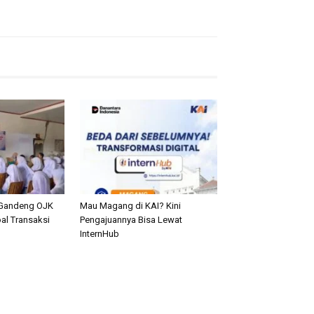
Gandeng OJK
Mau Magang di KAI? Kini
al Transaksi
Pengajuannya Bisa Lewat
n
InternHub