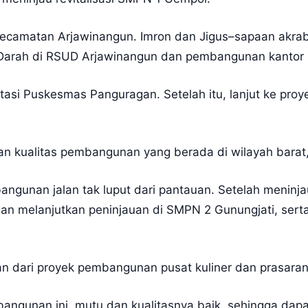
e Kecamatan Arjawinangun. Imron dan Jigus–sapaan akr
 Darah di RSUD Arjawinangun dan pembangunan kantor
litasi Puskesmas Panguragan. Setelah itu, lanjut ke pro
n kualitas pembangunan yang berada di wilayah barat,”
angunan jalan tak luput dari pantauan. Setelah meninja
n melanjutkan peninjauan di SMPN 2 Gunungjati, serta
an dari proyek pembangunan pusat kuliner dan prasara
angunan ini, mutu dan kualitasnya baik, sehingga dap