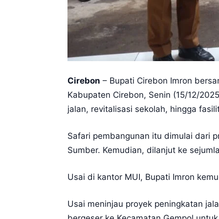
Cirebon
– Bupati Cirebon Imron bers
Kabupaten Cirebon, Senin (15/12/202
jalan, revitalisasi sekolah, hingga fasi
Safari pembangunan itu dimulai dari
Sumber. Kemudian, dilanjut ke sejuml
Usai di kantor MUI, Bupati Imron ke
Usai meninjau proyek peningkatan ja
bergeser ke Kecamatan Gempol untuk 