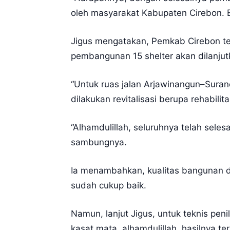
oleh masyarakat Kabupaten Cirebon. B
Jigus mengatakan, Pemkab Cirebon tel
pembangunan 15 shelter akan dilanju
“Untuk ruas jalan Arjawinangun–Surane
dilakukan revitalisasi berupa rehabilit
“Alhamdulillah, seluruhnya telah seles
sambungnya.
Ia menambahkan, kualitas bangunan da
sudah cukup baik.
Namun, lanjut Jigus, untuk teknis penil
kasat mata, alhamdulillah, hasilnya terl