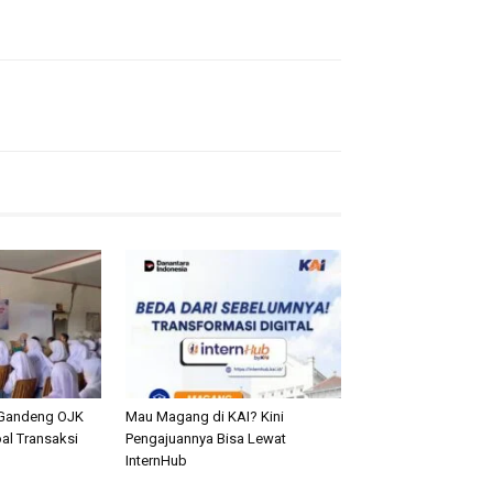
Gandeng OJK
Mau Magang di KAI? Kini
al Transaksi
Pengajuannya Bisa Lewat
n
InternHub