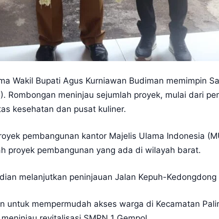
ama Wakil Bupati Agus Kurniawan Budiman memimpin Sa
5). Rombongan meninjau sejumlah proyek, mulai dari p
litas kesehatan dan pusat kuliner.
 proyek pembangunan kantor Majelis Ulama Indonesia (
ah proyek pembangunan yang ada di wilayah barat.
mudian melanjutkan peninjauan Jalan Kepuh-Kedongdon
lan untuk mempermudah akses warga di Kecamatan Pal
meninjau revitalisasi SMPN 1 Gempol.