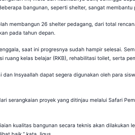
eberapa bangunan, seperti shelter, sangat membantu pe
ah membangun 26 shelter pedagang, dari total rencana 
tkan pada tahun depan.
nggala, saat ini progresnya sudah hampir selesai. Sem
asi ruang kelas belajar (RKB), rehabilitasi toilet, serta
ai dan Insyaallah dapat segera digunakan oleh para sisw
ri serangkaian proyek yang ditinjau melalui Safari Pe
iaian kualitas bangunan secara teknis akan dilakukan leb
ihat baik,” kata Jigus.