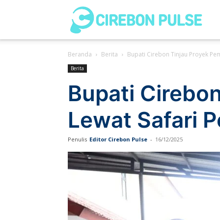
Cir
Beranda
Berita
Bupati Cirebon Tinjau Proyek P
Pul
Berita
Bupati Cirebo
Lewat Safari 
Penulis
Editor Cirebon Pulse
-
16/12/2025