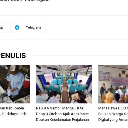
pp
Telegram
PENULIS
anan Kabupaten
Naik KA Sambil Mengaji, KAI
Mahasiswa UIBB 
, Budidaya Jadi
Daop 3 Cirebon Ajak Anak Yatim
Edukasi Warga So
Doakan Keselamatan Perjalanan
Digital yang Ama