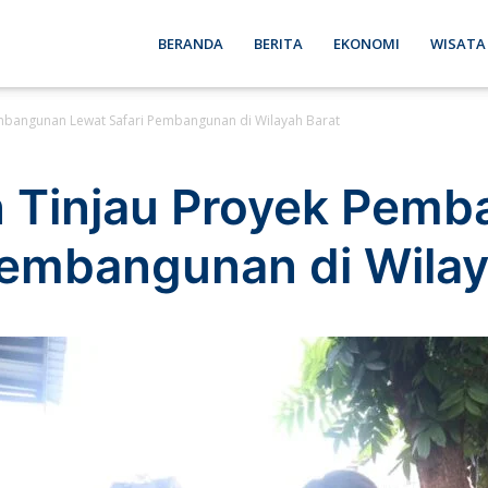
ebon
BERANDA
BERITA
EKONOMI
WISATA
embangunan Lewat Safari Pembangunan di Wilayah Barat
se
n Tinjau Proyek Pem
Pembangunan di Wilay