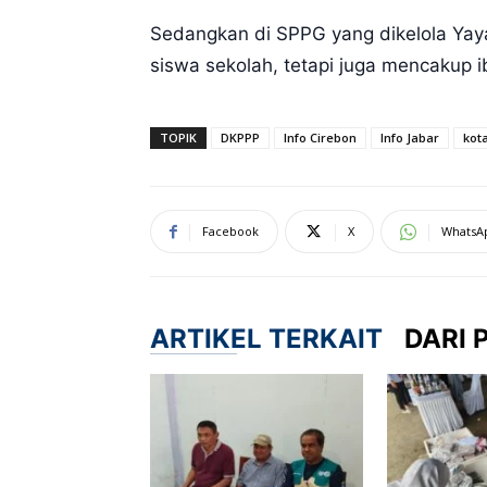
Sedangkan di SPPG yang dikelola Yay
siswa sekolah, tetapi juga mencakup i
TOPIK
DKPPP
Info Cirebon
Info Jabar
kot
Facebook
X
WhatsA
ARTIKEL TERKAIT
DARI 