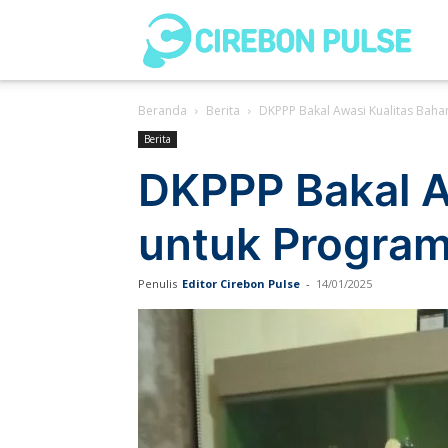
Cir
Beranda
Berita
DKPPP Bakal Awasi Kualitas Bah
Pul
Berita
DKPPP Bakal A
untuk Program
Penulis
Editor Cirebon Pulse
-
14/01/2025