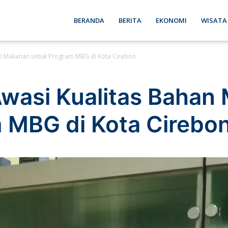
ebon
BERANDA
BERITA
EKONOMI
WISATA
an Makanan untuk Program MBG di Kota Cirebon
se
wasi Kualitas Bahan
 MBG di Kota Cirebo