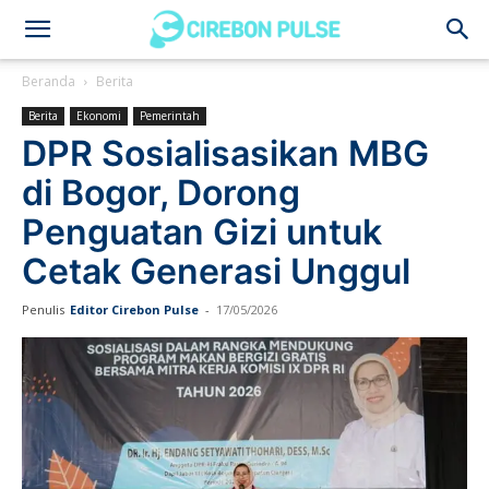
Cirebon
Beranda
Berita
Berita
Ekonomi
Pemerintah
Pulse
DPR Sosialisasikan MBG
di Bogor, Dorong
Penguatan Gizi untuk
Cetak Generasi Unggul
Penulis
Editor Cirebon Pulse
-
17/05/2026