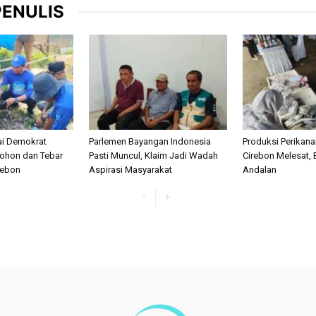
PENULIS
ai Demokrat
Parlemen Bayangan Indonesia
Produksi Perikan
ohon dan Tebar
Pasti Muncul, Klaim Jadi Wadah
Cirebon Melesat, 
irebon
Aspirasi Masyarakat
Andalan