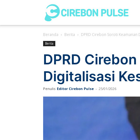
Cir
Beranda
Berita
DPRD Cirebon Soroti Keamanan Da
Pul
Berita
DPRD Cirebon 
Digitalisasi K
Penulis
Editor Cirebon Pulse
-
25/01/2026