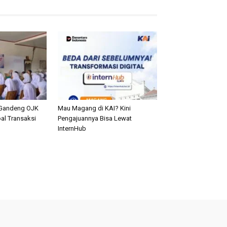
Gandeng OJK
Mau Magang di KAI? Kini
al Transaksi
Pengajuannya Bisa Lewat
n
InternHub