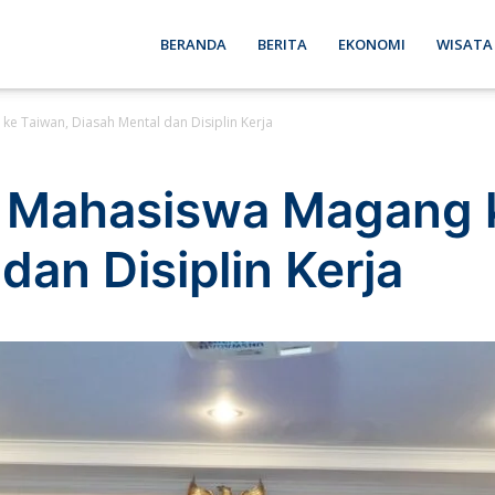
ebon
BERANDA
BERITA
EKONOMI
WISATA
e Taiwan, Diasah Mental dan Disiplin Kerja
se
 Mahasiswa Magang 
dan Disiplin Kerja