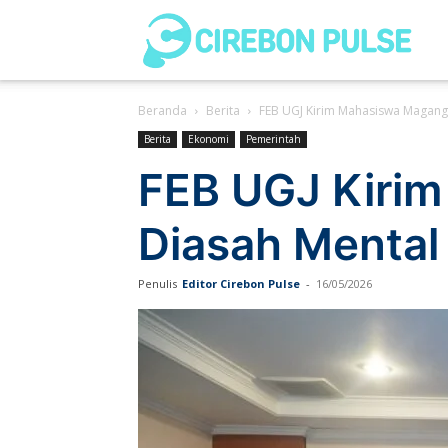
Cir
Beranda
Berita
FEB UGJ Kirim Mahasiswa Magang k
Pul
Berita
Ekonomi
Pemerintah
FEB UGJ Kirim
Diasah Mental 
Penulis
Editor Cirebon Pulse
-
16/05/2026