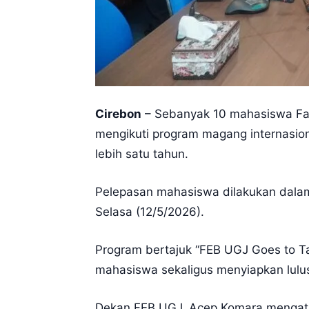
Cirebon
– Sebanyak 10 mahasiswa Faku
mengikuti program magang internasiona
lebih satu tahun.
Pelepasan mahasiswa dilakukan dalam 
Selasa (12/5/2026).
Program bertajuk “FEB UGJ Goes to T
mahasiswa sekaligus menyiapkan lulu
Dekan FEB UGJ, Acep Komara mengatak