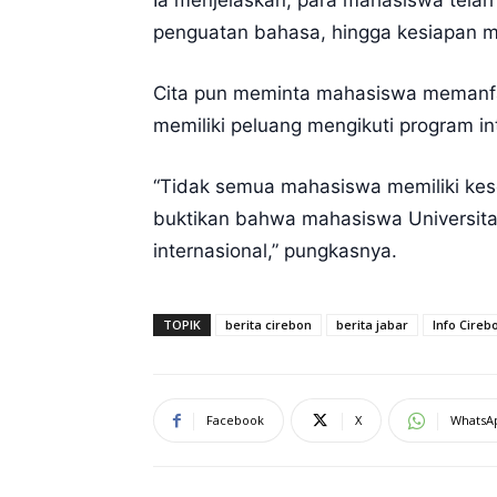
Ia menjelaskan, para mahasiswa telah 
penguatan bahasa, hingga kesiapan m
Cita pun meminta mahasiswa memanf
memiliki peluang mengikuti program in
“Tidak semua mahasiswa memiliki kes
buktikan bahwa mahasiswa Universita
internasional,” pungkasnya.
TOPIK
berita cirebon
berita jabar
Info Cireb
Facebook
X
WhatsA