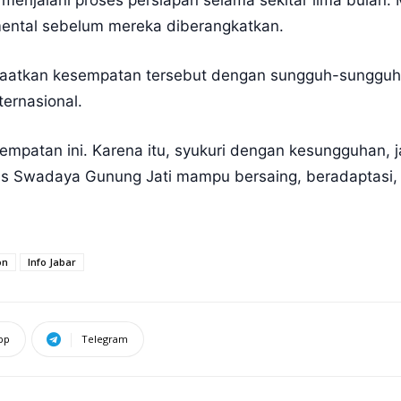
menjalani proses persiapan selama sekitar lima bulan. M
ental sebelum mereka diberangkatkan.
aatkan kesempatan tersebut dengan sungguh-sungguh
ternasional.
empatan ini. Karena itu, syukuri dengan kesungguhan,
s Swadaya Gunung Jati mampu bersaing, beradaptasi, 
on
Info Jabar
pp
Telegram