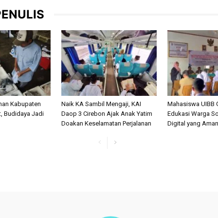
PENULIS
anan Kabupaten
Naik KA Sambil Mengaji, KAI
Mahasiswa UIBB 
, Budidaya Jadi
Daop 3 Cirebon Ajak Anak Yatim
Edukasi Warga So
Doakan Keselamatan Perjalanan
Digital yang Ama