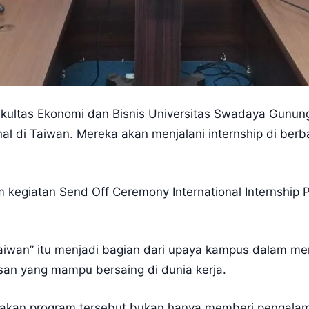
ltas Ekonomi dan Bisnis Universitas Swadaya Gunung 
l di Taiwan. Mereka akan menjalani internship di berba
kegiatan Send Off Ceremony International Internship 
aiwan” itu menjadi bagian dari upaya kampus dalam me
san yang mampu bersaing di dunia kerja.
an program tersebut bukan hanya memberi pengalaman 