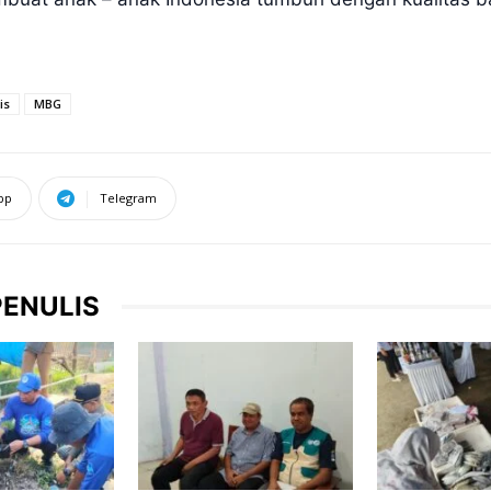
is
MBG
pp
Telegram
PENULIS