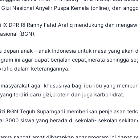
Gizi Nasional Anyelir Puspa Kemala (online), dan ang
i IX DPR RI Ranny Fahd Arafiq mendukung dan mengawa
asional (BGN).
a depan anak – anak Indonesia untuk masa yang akan d
gram ini agar dapat berjalan cepat,merata sehingga seg
Arafiq dalam keterangannya.
 masyarakat agar khususnya bagi ibu-ibu yang mempun
g terdiri daru gizi,protein dan juga karbohidrat.
Gizi BGN Teguh Suparngadi memberikan penjelasan terkai
l 3000 siswa yang berada di sekolah- sekolah sekitar d
ya sangat amat diharapkan agar program ini dapat seg