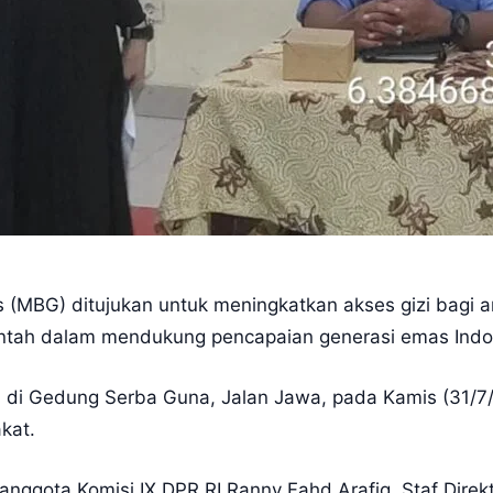
 (MBG) ditujukan untuk meningkatkan akses gizi bagi a
intah dalam mendukung pencapaian generasi emas Indo
 di Gedung Serba Guna, Jalan Jawa, pada Kamis (31/7/
kat.
 anggota Komisi IX DPR RI Ranny Fahd Arafiq, Staf Dire