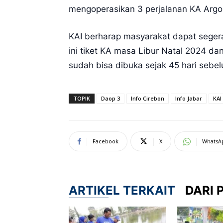
mengoperasikan 3 perjalanan KA Argo 
KAI berharap masyarakat dapat seger
ini tiket KA masa Libur Natal 2024 da
sudah bisa dibuka sejak 45 hari sebe
TOPIK
Daop 3
Info Cirebon
Info Jabar
KAI
Facebook
X
WhatsA
ARTIKEL TERKAIT
DARI 