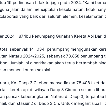
tup 19 perlintasan tidak terjaga pada 2024. “Kami berh
una jalan dalam menciptakan keselamatan, tidak hanya 
 kolaborasi yang baik dari seluruh elemen, keselamatan 
r 2024, 187ribu Penumpang Gunakan Kereta Api Dari d
, total sebanyak 141.034 penumpang menggunakan keret
utan Nataru 2024/2025, sebanyak 73.858 penumpang t
ebon. Jumlah ini diperkirakan akan terus bertambah hing
gan momen liburan sekolah.
taru, KAI Daop 3 Cirebon menyediakan 78.408 tiket dan t
rtasi kereta api di wilayah Daop 3 Cirebon selama lib
n puncak keberangkatan Nataru di Daop 3, terpantau h
aik dari stasiun2 di Daop 3 Cn. Untuk mengantisipasi