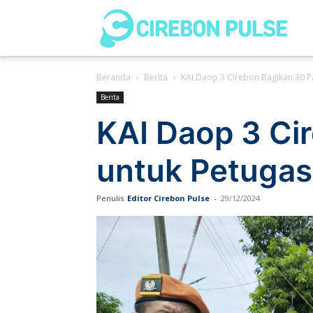
Cir
Beranda
Berita
KAI Daop 3 Cirebon Bagikan 30 Pa
Pul
Berita
KAI Daop 3 Ci
untuk Petugas
Penulis
Editor Cirebon Pulse
-
29/12/2024