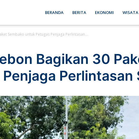
ebon
BERANDA
BERITA
EKONOMI
WISATA
ket Sembako untuk Petugas Penjaga Perlintasan...
se
rebon Bagikan 30 Pa
 Penjaga Perlintasa