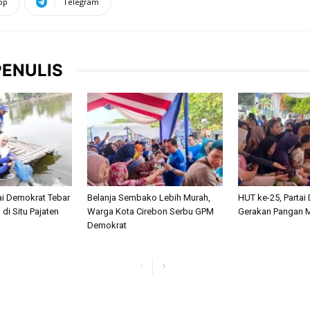
pp
Telegram
PENULIS
ai Demokrat Tebar
Belanja Sembako Lebih Murah,
HUT ke-25, Partai
 di Situ Pajaten
Warga Kota Cirebon Serbu GPM
Gerakan Pangan M
Demokrat