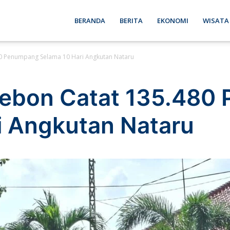
ebon
BERANDA
BERITA
EKONOMI
WISATA
80 Penumpang Selama 10 Hari Angkutan Nataru
se
rebon Catat 135.48
i Angkutan Nataru