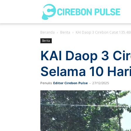
Cir
Beranda
Berita
KAI Daop 3 Cirebon Catat 135.4
Pul
Berita
KAI Daop 3 Ci
Selama 10 Har
Penulis
Editor Cirebon Pulse
-
27/12/2025