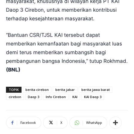
masyarakat, khususnya di wilayah kerja PT KAI
Daop 3 Cirebon, untuk memberikan kontribusi
terhadap kesejahteraan masyarakat.
“Bantuan CSR/TJSL KAI tersebut dapat
memberikan kemanfaatan bagi masyarakat luas
demi terus memberikan sumbangsih bagi
pembangunan bangsa Indonesia,” tutup Rokhmad.
(BNL)
TOPIK
berita cirebon
berita jabar
berita jawa barat
cirebon
Daop 3
Info Cirebon
KAI
KAI Daop 3
Facebook
X
WhatsApp