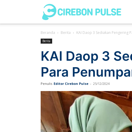
Cir
Beranda
Berita
KAI Daop 3 Sediakan Pengering 
Pul
Berita
KAI Daop 3 Se
Para Penumpa
Penulis
Editor Cirebon Pulse
-
25/12/2024