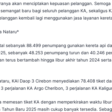
ranya akan menciptakan kepuasan pelanggan. Semoga d
emangat baru bagi seluruh pelanggan KA, sekaligus 
langgan kembali lagi menggunakan jasa layanan kereta
sa Nataru*
total sebanyak 88.499 penumpang gunakan kereta api da
5, sebanyak 48.253 penumpang turun dan 40.246 penu
kan terus bertambah hingga libur akhir tahun 2024 sert
taru, KAI Daop 3 Cirebon menyediakan 78.408 tiket dan t
 perjalanan KA Argo Cheribon, 3 perjalanan KA Kaligun
a memesan tiket KA dengan memperkirakan waktu libur
an Tahun Baru 2025 masih cukup banyak tersedia. Sebag