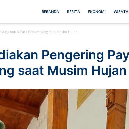
ebon
BERANDA
BERITA
EKONOMI
WISATA
Payung untuk Para Penumpang saat Musim Hujan
se
diakan Pengering Pa
ng saat Musim Hujan