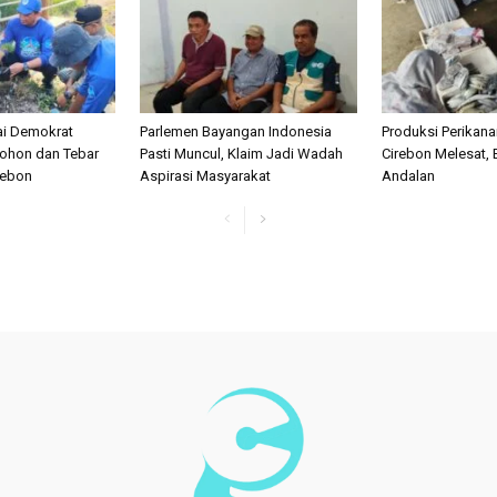
ai Demokrat
Parlemen Bayangan Indonesia
Produksi Perikan
ohon dan Tebar
Pasti Muncul, Klaim Jadi Wadah
Cirebon Melesat, 
irebon
Aspirasi Masyarakat
Andalan