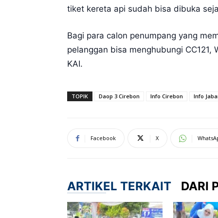
tiket kereta api sudah bisa dibuka se
Bagi para calon penumpang yang membu
pelanggan bisa menghubungi CC121, We
KAI.
TOPIK
Daop 3 Cirebon
Info Cirebon
Info Jaba
Facebook
X
WhatsA
ARTIKEL TERKAIT
DARI 