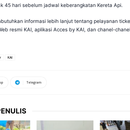
jak 45 hari sebelum jadwal keberangkatan Kereta Api.
tuhkan informasi lebih lanjut tentang pelayanan ticke
b resmi KAI, aplikasi Acces by KAI, dan chanel-chane
r
KAI
pp
Telegram
PENULIS