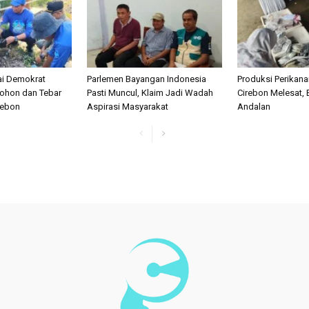
ai Demokrat
Parlemen Bayangan Indonesia
Produksi Perikan
ohon dan Tebar
Pasti Muncul, Klaim Jadi Wadah
Cirebon Melesat, 
irebon
Aspirasi Masyarakat
Andalan