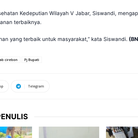
sehatan Kedeputian Wilayah V Jabar, Siswandi, mengapre
anan terbaiknya.
nan yang terbaik untuk masyarakat,” kata Siswandi.
(BN
b cirebon
Pj Bupati
pp
Telegram
PENULIS