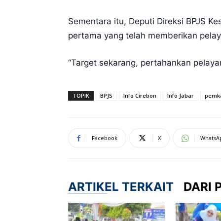
Sementara itu, Deputi Direksi BPJS Ke
pertama yang telah memberikan pelay
“Target sekarang, pertahankan pelaya
TOPIK
BPJS
Info Cirebon
Info Jabar
pemka
Facebook
X
WhatsA
ARTIKEL TERKAIT
DARI 