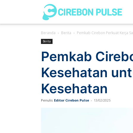
Cir
Beranda
Berita
Pemkab Cirebon Perkuat Kerja Sa
Pul
Berita
Pemkab Cirebo
Kesehatan unt
Kesehatan
Penulis
Editor Cirebon Pulse
-
13/02/2025