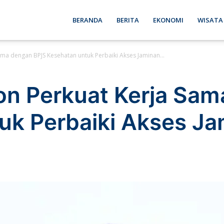
ebon
BERANDA
BERITA
EKONOMI
WISATA
ma dengan BPJS Kesehatan untuk Perbaiki Akses Jaminan...
se
n Perkuat Kerja Sam
uk Perbaiki Akses J