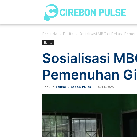
Cir
Beranda
Berita
Sosialisasi MBG di Bekasi, Peme
Pul
Berita
Sosialisasi MB
Pemenuhan Gi
Penulis
Editor Cirebon Pulse
-
10/11/2025