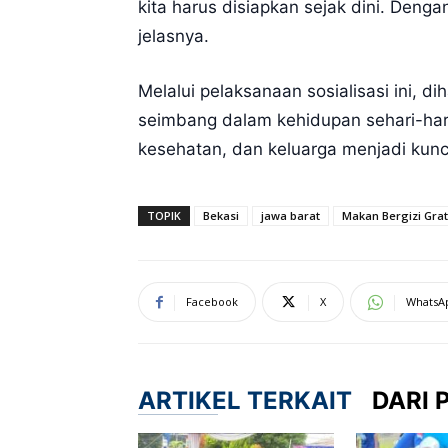
kita harus disiapkan sejak dini. De
jelasnya.
Melalui pelaksanaan sosialisasi ini,
seimbang dalam kehidupan sehari-hari
kesehatan, dan keluarga menjadi kunc
TOPIK
Bekasi
jawa barat
Makan Bergizi Grat
Facebook
X
WhatsA
ARTIKEL TERKAIT
DARI 