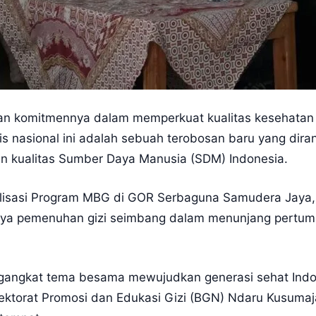
an komitmennya dalam memperkuat kualitas kesehatan 
is nasional ini adalah sebuah terobosan baru yang di
an kualitas Sumber Daya Manusia (SDM) Indonesia.
isasi Program MBG di GOR Serbaguna Samudera Jaya, K
nya pemenuhan gizi seimbang dalam menunjang pertu
angkat tema besama mewujudkan generasi sehat Indones
Direktorat Promosi dan Edukasi Gizi (BGN) Ndaru Kusuma