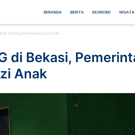
ebon
BERANDA
BERITA
EKONOMI
WISATA
rintah Dorong Pemenuhan Gizi Anak
se
G di Bekasi, Pemerin
zi Anak