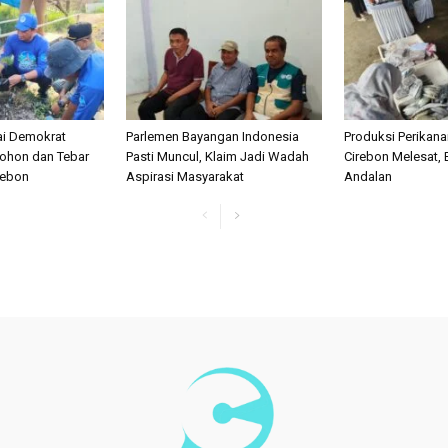
ai Demokrat
Parlemen Bayangan Indonesia
Produksi Perikan
ohon dan Tebar
Pasti Muncul, Klaim Jadi Wadah
Cirebon Melesat, 
irebon
Aspirasi Masyarakat
Andalan