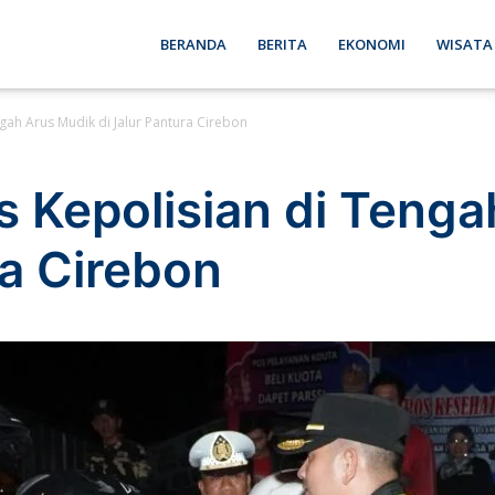
ebon
BERANDA
BERITA
EKONOMI
WISATA
ah Arus Mudik di Jalur Pantura Cirebon
se
 Kepolisian di Tenga
ra Cirebon