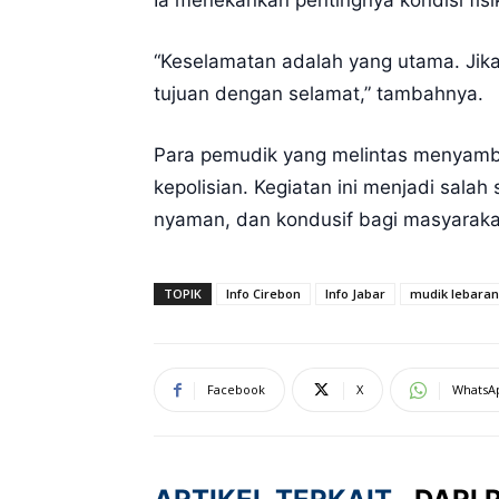
Ia menekankan pentingnya kondisi fisik
“Keselamatan adalah yang utama. Jika
tujuan dengan selamat,” tambahnya.
Para pemudik yang melintas menyambut
kepolisian. Kegiatan ini menjadi sal
nyaman, dan kondusif bagi masyaraka
TOPIK
Info Cirebon
Info Jabar
mudik lebaran
Facebook
X
WhatsA