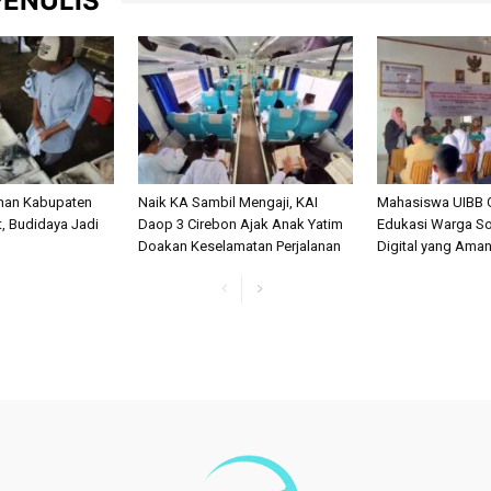
PENULIS
anan Kabupaten
Naik KA Sambil Mengaji, KAI
Mahasiswa UIBB 
, Budidaya Jadi
Daop 3 Cirebon Ajak Anak Yatim
Edukasi Warga So
Doakan Keselamatan Perjalanan
Digital yang Ama