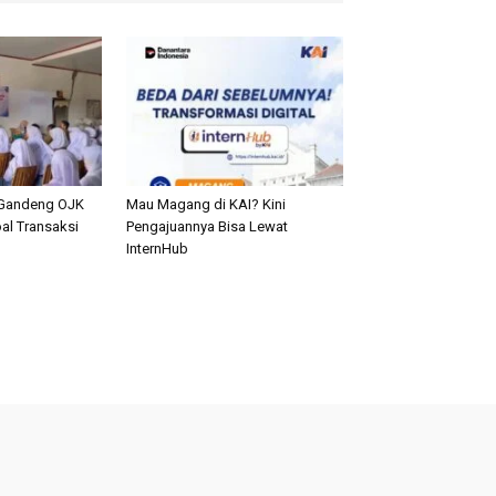
Gandeng OJK
Mau Magang di KAI? Kini
al Transaksi
Pengajuannya Bisa Lewat
n
InternHub