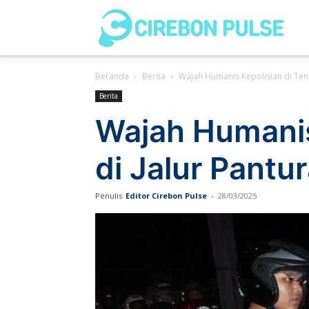
Cir
Beranda
Berita
Wajah Humanis Kepolisian di Teng
Pul
Berita
Wajah Humanis
di Jalur Pantu
Penulis
Editor Cirebon Pulse
-
28/03/2025