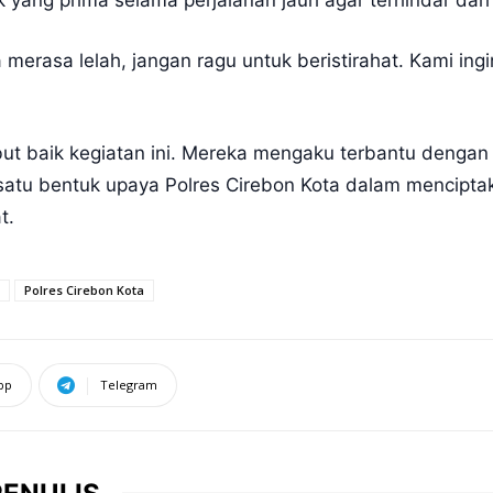
 yang prima selama perjalanan jauh agar terhindar dari 
 merasa lelah, jangan ragu untuk beristirahat. Kami in
 baik kegiatan ini. Mereka mengaku terbantu dengan p
ah satu bentuk upaya Polres Cirebon Kota dalam mencip
t.
Polres Cirebon Kota
pp
Telegram