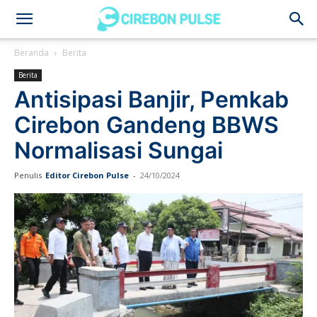
Cirebon
Beranda
Berita
Berita
Pulse
Antisipasi Banjir, Pemkab
Cirebon Gandeng BBWS
Normalisasi Sungai
Penulis
Editor Cirebon Pulse
-
24/10/2024