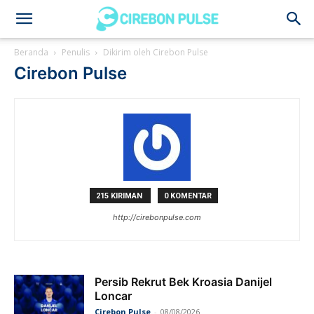
Cirebon
Beranda
Penulis
Dikirim oleh Cirebon Pulse
Cirebon Pulse
Pulse
215 KIRIMAN
0 KOMENTAR
http://cirebonpulse.com
Persib Rekrut Bek Kroasia Danijel
Loncar
Cirebon Pulse
-
08/08/2026