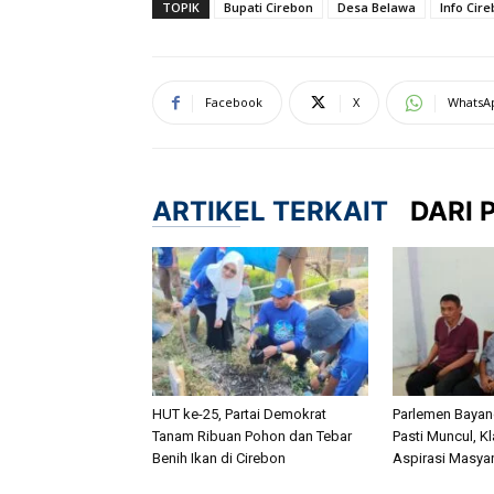
TOPIK
Bupati Cirebon
Desa Belawa
Info Cir
Facebook
X
WhatsA
ARTIKEL TERKAIT
DARI 
HUT ke-25, Partai Demokrat
Parlemen Bayan
Tanam Ribuan Pohon dan Tebar
Pasti Muncul, K
Benih Ikan di Cirebon
Aspirasi Masya