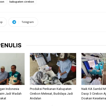
ebon
kabupaten cirebon
pp
Telegram
PENULIS
gan Indonesia
Produksi Perikanan Kabupaten
Naik KA Sambil Me
laim Jadi Wadah
Cirebon Melesat, Budidaya Jadi
Daop 3 Cirebon A
rakat
Andalan
Doakan Keselamat