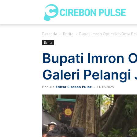
Cir
Beranda
Berita
Bupati Imron Optimistis Desa Bel
Pul
Berita
Bupati Imron 
Galeri Pelangi
Penulis
Editor Cirebon Pulse
-
11/12/2025