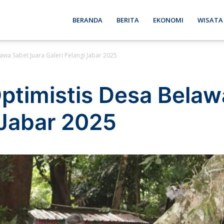
ebon
BERANDA
BERITA
EKONOMI
WISATA
awa Sabet Juara Galeri Pelangi Jabar 2025
se
Optimistis Desa Belaw
 Jabar 2025