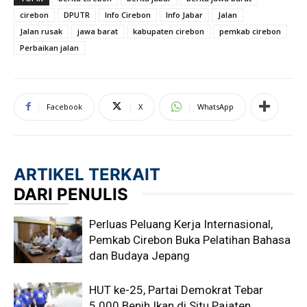
cirebon
DPUTR
Info Cirebon
Info Jabar
Jalan
Jalan rusak
jawa barat
kabupaten cirebon
pemkab cirebon
Perbaikan jalan
Facebook
X
WhatsApp
ARTIKEL TERKAIT
DARI PENULIS
Perluas Peluang Kerja Internasional,
Pemkab Cirebon Buka Pelatihan Bahasa
dan Budaya Jepang
HUT ke-25, Partai Demokrat Tebar
5.000 Benih Ikan di Situ Pajaten