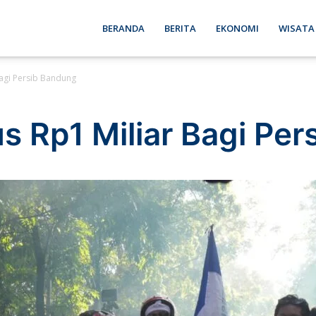
ebon
BERANDA
BERITA
EKONOMI
WISATA
agi Persib Bandung
se
s Rp1 Miliar Bagi Pe