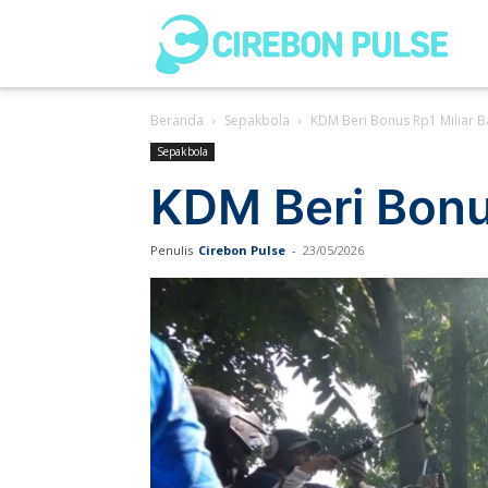
Cir
Beranda
Sepakbola
KDM Beri Bonus Rp1 Miliar B
Pul
Sepakbola
KDM Beri Bonu
Penulis
Cirebon Pulse
-
23/05/2026