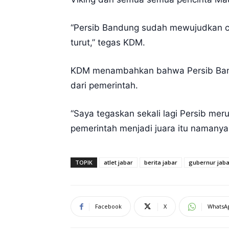
“Persib Bandung sudah mewujudkan cita
turut,” tegas KDM.
KDM menambahkan bahwa Persib Bandu
dari pemerintah.
“Saya tegaskan sekali lagi Persib me
pemerintah menjadi juara itu namanya 
TOPIK
atlet jabar
berita jabar
gubernur jaba
Facebook
X
WhatsA