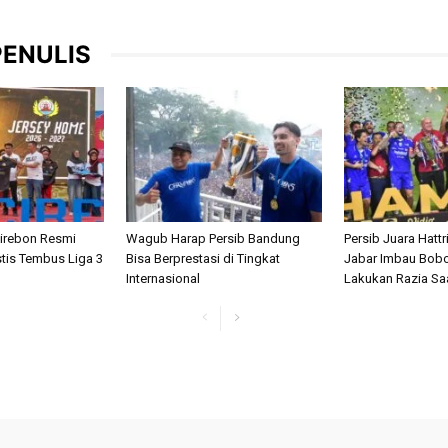
PENULIS
Cirebon Resmi
Wagub Harap Persib Bandung
Persib Juara Hatt
stis Tembus Liga 3
Bisa Berprestasi di Tingkat
Jabar Imbau Bobo
Internasional
Lakukan Razia Sa