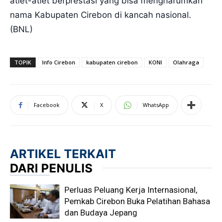
atlet-atlet berprestasi yang bisa mengharumkan
nama Kabupaten Cirebon di kancah nasional.
(BNL)
TOPIK
Info Cirebon
kabupaten cirebon
KONI
Olahraga
Facebook
X
WhatsApp
ARTIKEL TERKAIT
DARI PENULIS
Perluas Peluang Kerja Internasional,
Pemkab Cirebon Buka Pelatihan Bahasa
dan Budaya Jepang