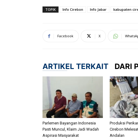
TOPIK
Info Cirebon
Info Jabar
kabupaten cir
Facebook
X
WhatsA
ARTIKEL TERKAIT
DARI 
Parlemen Bayangan Indonesia
Produksi Perik
Pasti Muncul, Klaim Jadi Wadah
Cirebon Melesat
Aspirasi Masyarakat
Andalan