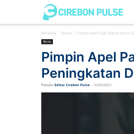
Cir
Beranda
Berita
Pimpin Apel Pagi, Bupati Imron S
Pul
Berita
Pimpin Apel Pa
Peningkatan Di
Penulis
Editor Cirebon Pulse
-
03/03/2025