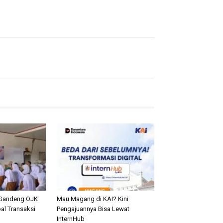
Gandeng OJK
Mau Magang di KAI? Kini
al Transaksi
Pengajuannya Bisa Lewat
n
InternHub