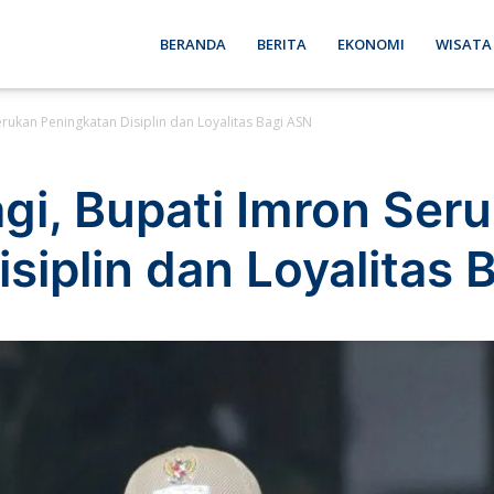
ebon
BERANDA
BERITA
EKONOMI
WISATA
erukan Peningkatan Disiplin dan Loyalitas Bagi ASN
se
gi, Bupati Imron Ser
siplin dan Loyalitas 