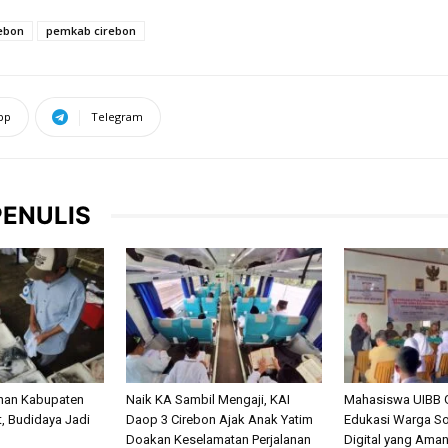
ebon
pemkab cirebon
pp
Telegram
PENULIS
anan Kabupaten
Naik KA Sambil Mengaji, KAI
Mahasiswa UIBB 
, Budidaya Jadi
Daop 3 Cirebon Ajak Anak Yatim
Edukasi Warga So
Doakan Keselamatan Perjalanan
Digital yang Ama