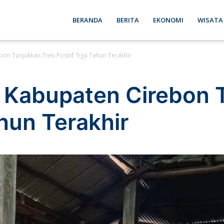
ebon
BERANDA
BERITA
EKONOMI
WISATA
bon Tunjukkan Tren Positif Tiga Tahun Terakhir
se
r Kabupaten Cirebon 
ahun Terakhir