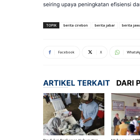
seiring upaya peningkatan efisiensi da
TOPIK
berita cirebon
berita jabar
berita jaw
Facebook
X
WhatsA
ARTIKEL TERKAIT
DARI 