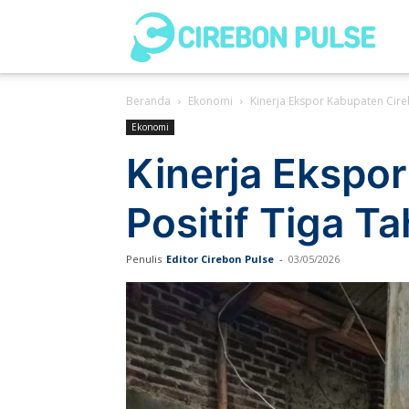
Cir
Beranda
Ekonomi
Kinerja Ekspor Kabupaten Cire
Pul
Ekonomi
Kinerja Ekspo
Positif Tiga T
Penulis
Editor Cirebon Pulse
-
03/05/2026