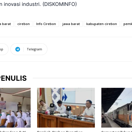
n inovasi industri. (DISKOMINFO)
a barat
cirebon
Info Cirebon
jawa barat
kabupaten cirebon
pemk
pp
Telegram
PENULIS